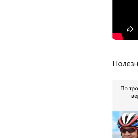
Полезн
По тро
ве