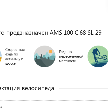
го предзназначен AMS 100 C:68 SL 29
Скоростная
Езда по
езда по
пересеченной
асфальту и
местности
шоссе
ктация велосипеда
ия