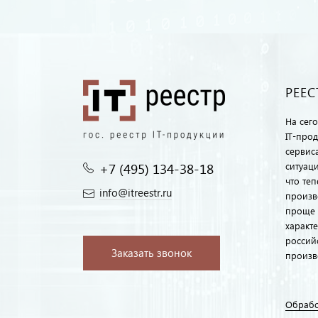
РЕЕС
На сег
IT-про
сервиса
+7 (495) 134-38-18‬
ситуац
что те
info@itreestr.ru
произв
проще 
характ
россий
Заказать звонок
произв
Обрабо