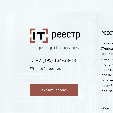
РЕЕС
На сег
IT-про
сервиса
+7 (495) 134-38-18‬
ситуац
что те
info@itreestr.ru
произв
проще 
характ
россий
Заказать звонок
произв
Обрабо