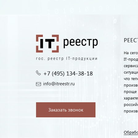
РЕЕС
На сег
IT-про
сервиса
+7 (495) 134-38-18‬
ситуац
что те
info@itreestr.ru
произв
проще 
характ
россий
Заказать звонок
произв
Обрабо