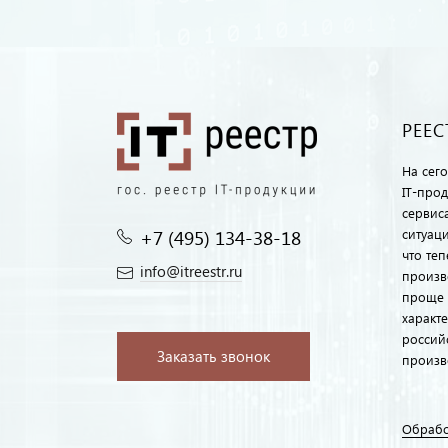
РЕЕС
На сег
IT-про
сервиса
+7 (495) 134-38-18‬
ситуац
что те
info@itreestr.ru
произв
проще 
характ
россий
Заказать звонок
произв
Обрабо