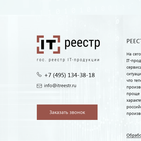
РЕЕС
На сег
IT-про
сервиса
+7 (495) 134-38-18‬
ситуац
что те
info@itreestr.ru
произв
проще 
характ
россий
Заказать звонок
произв
Обрабо