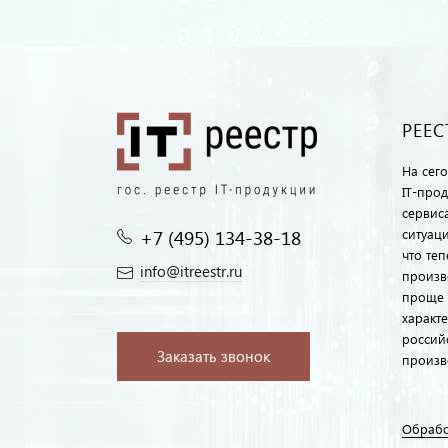
РЕЕС
На сег
IT-про
сервиса
+7 (495) 134-38-18‬
ситуац
что те
info@itreestr.ru
произв
проще 
характ
россий
Заказать звонок
произв
Обрабо