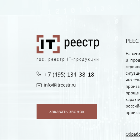
РЕЕС
На сег
IT-про
сервиса
+7 (495) 134-38-18‬
ситуац
что те
info@itreestr.ru
произв
проще 
характ
россий
Заказать звонок
произв
Обрабо