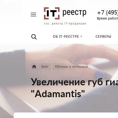
+7 (495
Например,
Время работы
Найти
российские
везде
серверы
ОБ IT-РЕЕСТРЕ
СЕРВЕРЫ
Блог
Обзоры и интервью
Увеличение губ ги
"Adamantis"