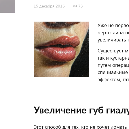
15 декабря 2016
73
Уже не перво
черты лица п
увеличивать г
Существует м
так и кустар
путем операц
специальные
эффектом, та
Увеличение губ гиал
Этот способ для тех, кто не хочет ломат