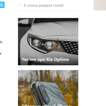
К списку раздела статей
х,
:
Честно про Kia Optima
Обзор на новый iPhone