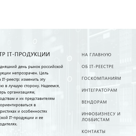
ТР IT-ПРОДУКЦИИ
НА ГЛАВНУЮ
ОБ IT-РЕЕСТРЕ
одняшний день рынок российской
дукции непрозрачен. Цель
ГОСКОМПАНИЯМ
 IT-реестр: изменить эту
ию в лучшую сторону. Надеемся,
ИНТЕГРАТОРАМ
перь организациям,
одствам и их представителям
ВЕНДОРАМ
ориентироваться в
еристиках и особенностях
ИНФОБИЗНЕСУ И
ской IT-продукции и ее
ЛОББИСТАМ
одителях.
КОНТАКТЫ