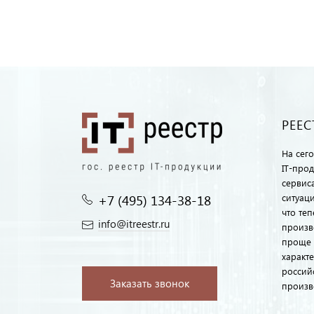
РЕЕС
На сег
IT-про
сервиса
+7 (495) 134-38-18‬
ситуац
что те
info@itreestr.ru
произв
проще 
характ
россий
Заказать звонок
произв